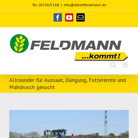
Zum
Tel. 02501/5168
|
info@albertfeldmann.de
Inhalt
springen
facebook
youtube
E-
Mail
Allrounder für Aussaat, Düngung, Futterernte und
Mähdrusch gesucht
View
Larger
Image