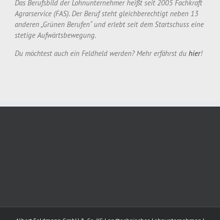
Das Berufsbild der Lohnunternehmer heißt seit 2005 Fachkraft
Agrarservice (FAS). Der Beruf steht gleichberechtigt neben 13
anderen „Grünen Berufen“ und erlebt seit dem Startschuss eine
stetige Aufwärtsbewegung.
Du möchtest auch ein Feldheld werden? Mehr erfährst du
hier
!