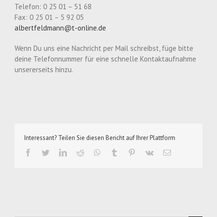
Telefon: 0 25 01 – 51 68
Fax: 0 25 01 – 5 92 05
albertfeldmann@t-online.de
Wenn Du uns eine Nachricht per Mail schreibst, füge bitte
deine Telefonnummer für eine schnelle Kontaktaufnahme
unsererseits hinzu.
Interessant? Teilen Sie diesen Bericht auf Ihrer Plattform
facebook
twitter
linkedin
reddit
whatsapp
tumblr
pinterest
vk
E-
Mail