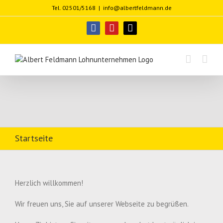
Zum
Tel. 02501/5168
|
info@albertfeldmann.de
Inhalt
springen
facebook
youtube
E-
Mail
Startseite
Herzlich willkommen!
Wir freuen uns, Sie auf unserer Webseite zu begrüßen.