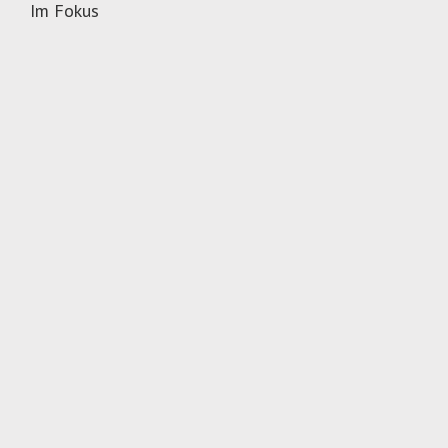
Im Fokus
Stellenangebote
Maislegen
Grünfutterernte