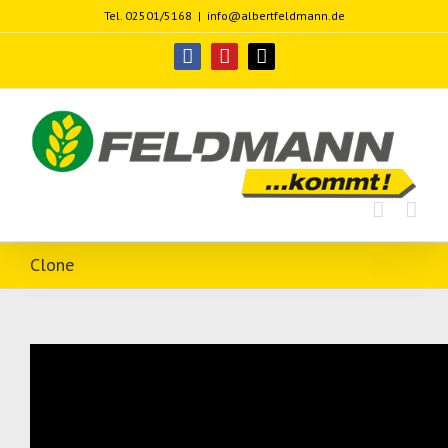
Zum
Tel. 02501/5168
|
info@albertfeldmann.de
Inhalt
springen
facebook
youtube
E-
Mail
Clone