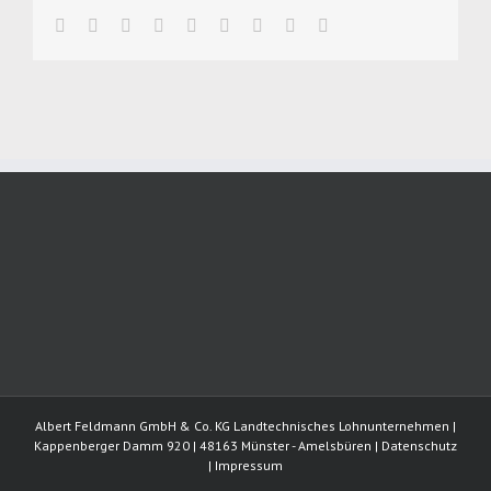
facebook
twitter
linkedin
reddit
whatsapp
tumblr
pinterest
vk
E-
Mail
Albert Feldmann GmbH & Co. KG Landtechnisches Lohnunternehmen |
Kappenberger Damm 920 | 48163 Münster - Amelsbüren |
Datenschutz
|
Impressum